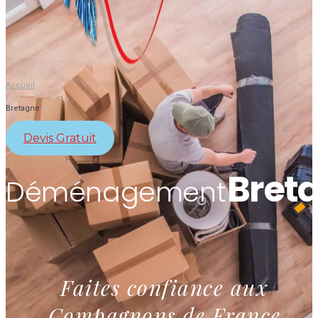
Accueil
/
Bretagne
Devis Gratuit
Bret
Déménagement
Faites confiance aux
Compagnons de France