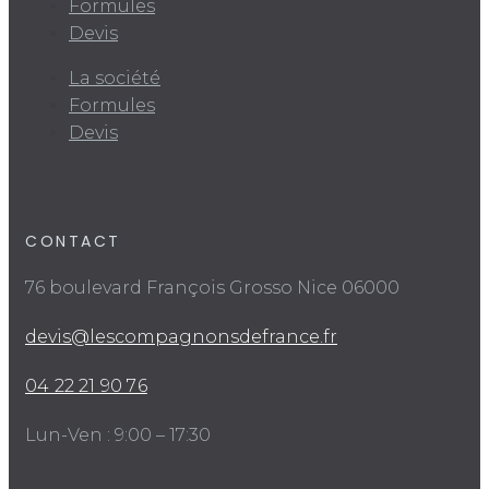
Formules
Devis
La société
Formules
Devis
CONTACT
76 boulevard François Grosso Nice 06000
devis@lescompagnonsdefrance.fr
04 22 21 90 76
Lun-Ven : 9:00 – 17:30