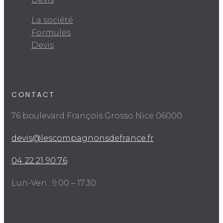
La société
Formules
Devis
CONTACT
76 boulevard François Grosso Nice 06000
devis@lescompagnonsdefrance.fr
04 22 21 90 76
Lun-Ven : 9:00 – 17:30