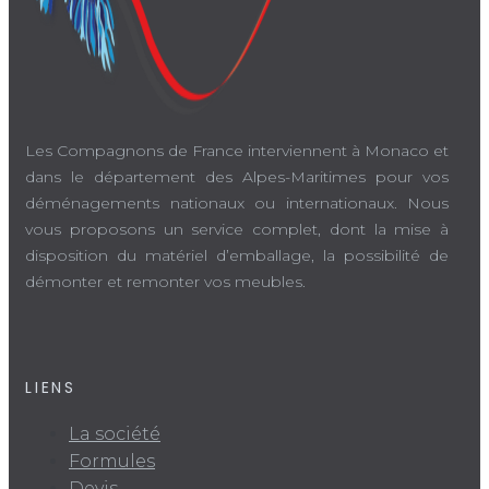
Les Compagnons de France interviennent à Monaco et
dans le département des Alpes-Maritimes pour vos
déménagements nationaux ou internationaux. Nous
vous proposons un service complet, dont la mise à
disposition du matériel d’emballage, la possibilité de
démonter et remonter vos meubles.
LIENS
La société
Formules
Devis