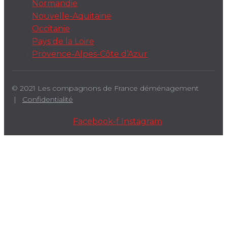
Normandie
Nouvelle-Aquitaine
Occitanie
Pays de la Loire
Provence-Alpes-Côte d’Azur
© 2021 Les compagnons de France déménagement
|
Confidentialité
Facebook-f
Instagram